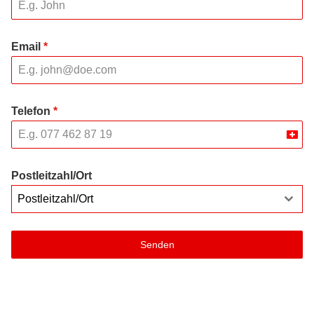
Email
*
Telefon
*
Swit
+41
Postleitzahl/Ort
Postleitzahl/Ort
Senden