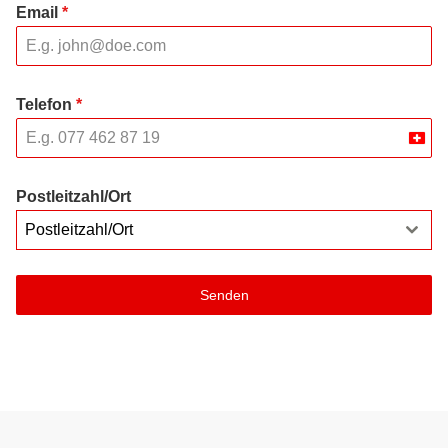
Email
*
Telefon
*
Swit
+41
Postleitzahl/Ort
Postleitzahl/Ort
Senden