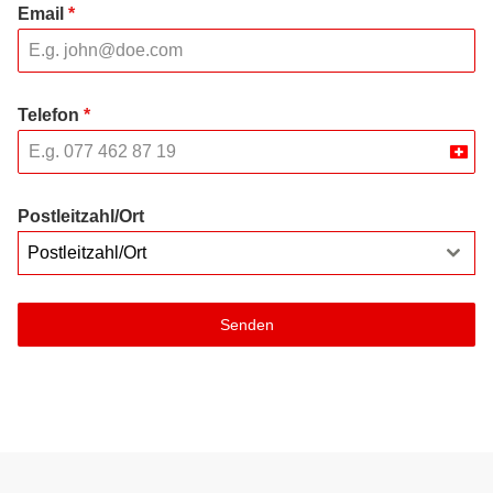
Email
*
Telefon
*
Swit
+41
Postleitzahl/Ort
Postleitzahl/Ort
Senden