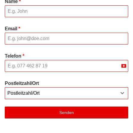
Name
*
Email
*
Telefon
*
Swit
+41
Postleitzahl/Ort
Postleitzahl/Ort
Senden