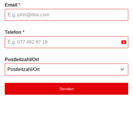
Email
*
Telefon
*
Swit
+41
Postleitzahl/Ort
Postleitzahl/Ort
Senden