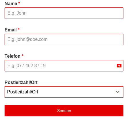
Name
*
Email
*
Telefon
*
Swit
+41
Postleitzahl/Ort
Postleitzahl/Ort
Senden