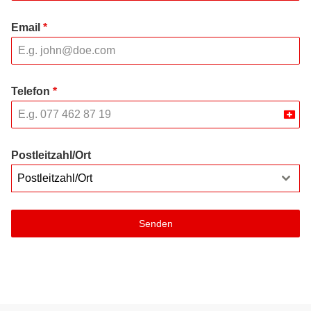
Email
*
Telefon
*
Swit
+41
Postleitzahl/Ort
Postleitzahl/Ort
Senden