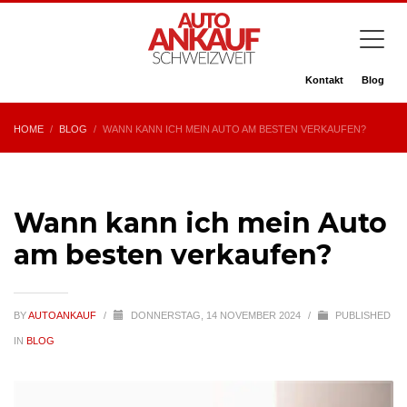
Kontakt
Blog
HOME
BLOG
WANN KANN ICH MEIN AUTO AM BESTEN VERKAUFEN?
Wann kann ich mein Auto
am besten verkaufen?
BY
AUTOANKAUF
/
DONNERSTAG, 14 NOVEMBER 2024
/
PUBLISHED
IN
BLOG