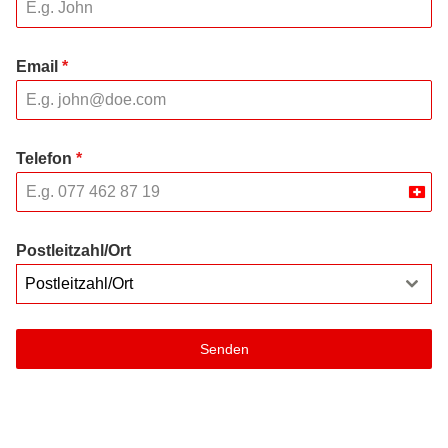
Email
*
Telefon
*
Swit
+41
Postleitzahl/Ort
Postleitzahl/Ort
Senden