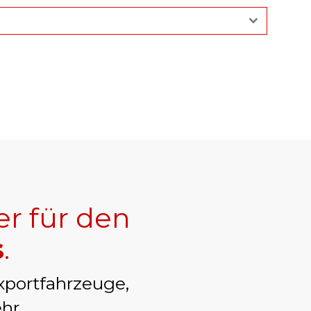
er für den
s
.
xportfahrzeuge,
hr.