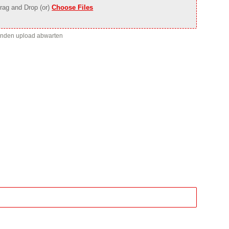
rag and Drop (or)
Choose Files
enden upload abwarten