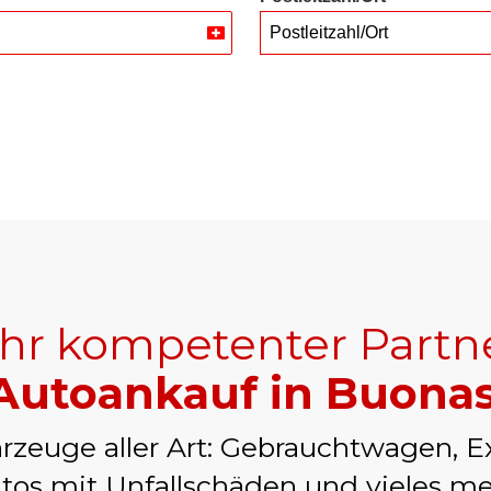
Postleitzahl/Ort
Switzerland
+41
Ihr kompetenter Partn
Autoankauf in Buona
rzeuge aller Art: Gebrauchtwagen, E
tos mit Unfallschäden und vieles me