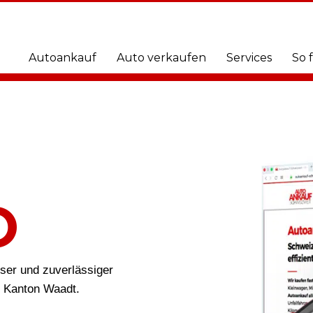
Autoankauf
Auto verkaufen
Services
So 
O
öser und zuverlässiger
m Kanton Waadt.