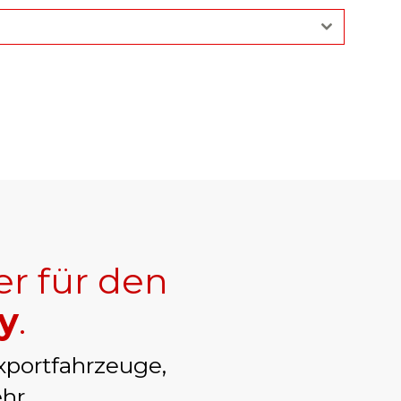
er für den
y
.
xportfahrzeuge,
hr.