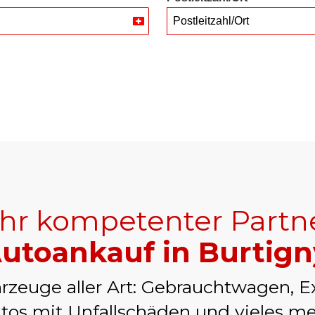
Postleitzahl/Ort
Switzerland
+41
Ihr kompetenter Partn
utoankauf in Burtign
rzeuge aller Art: Gebrauchtwagen, E
tos mit Unfallschäden und vieles me