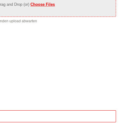
rag and Drop (or)
Choose Files
enden upload abwarten