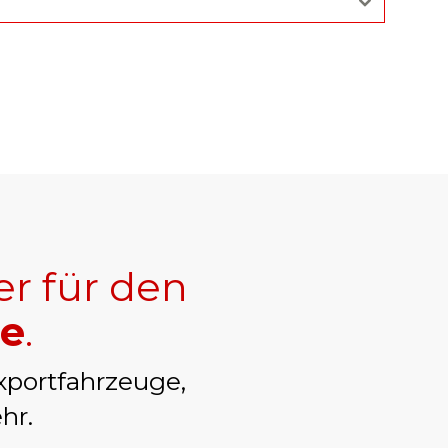
er für den
ge
.
xportfahrzeuge,
hr.