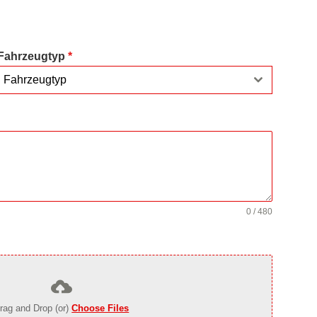
Fahrzeugtyp
*
Fahrzeugtyp
0 / 480
rag and Drop (or)
Choose Files