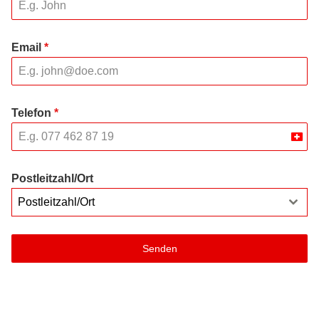
Email
*
Telefon
*
Swit
+41
Postleitzahl/Ort
Postleitzahl/Ort
Senden