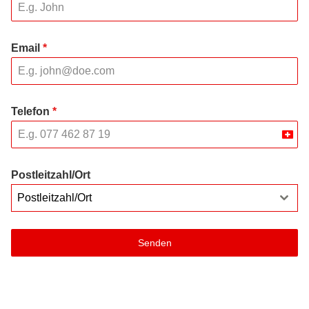
Email
*
Telefon
*
Swit
+41
Postleitzahl/Ort
Postleitzahl/Ort
Senden