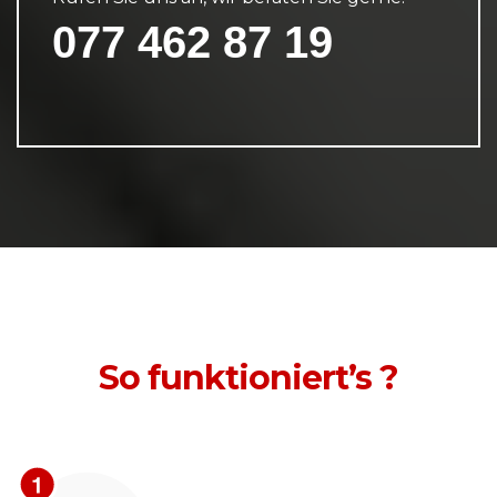
077 462 87 19
So funktioniert’s ?