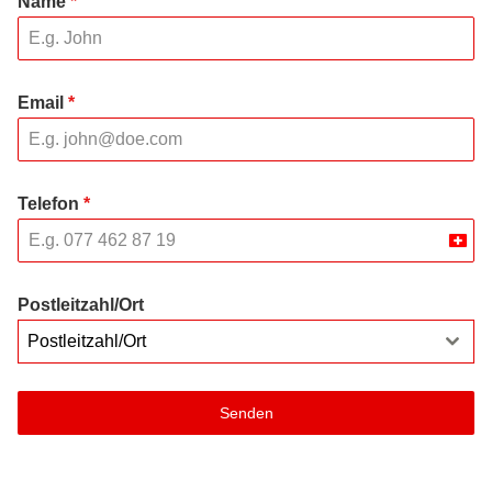
Name
*
Email
*
Telefon
*
Swit
+41
Postleitzahl/Ort
Postleitzahl/Ort
Senden