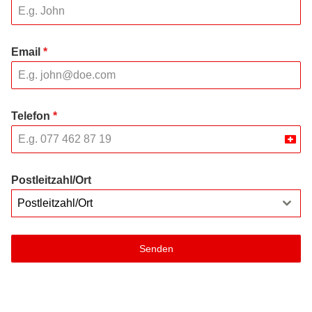
Email
*
Telefon
*
Swit
+41
Postleitzahl/Ort
Postleitzahl/Ort
Senden