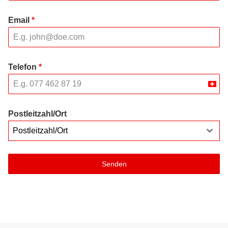
Email
*
Telefon
*
Swit
+41
Postleitzahl/Ort
Postleitzahl/Ort
Senden