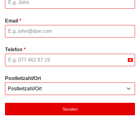
Email
*
Telefon
*
Swit
+41
Postleitzahl/Ort
Postleitzahl/Ort
Senden