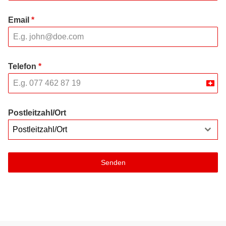
Email
*
Telefon
*
Swit
+41
Postleitzahl/Ort
Postleitzahl/Ort
Senden