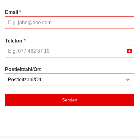
Email
*
Telefon
*
Swit
+41
Postleitzahl/Ort
Postleitzahl/Ort
Senden