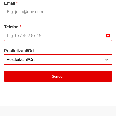
Email
*
Telefon
*
Swit
+41
Postleitzahl/Ort
Postleitzahl/Ort
Senden