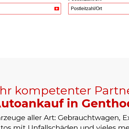
Postleitzahl/Ort
Switzerland
+41
Ihr kompetenter Partn
utoankauf in Gentho
rzeuge aller Art: Gebrauchtwagen, E
tos mit Unfallschäden und vieles me