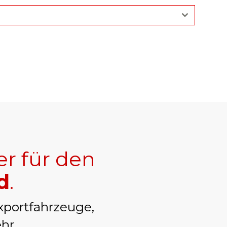
er für den
d
.
xportfahrzeuge,
hr.