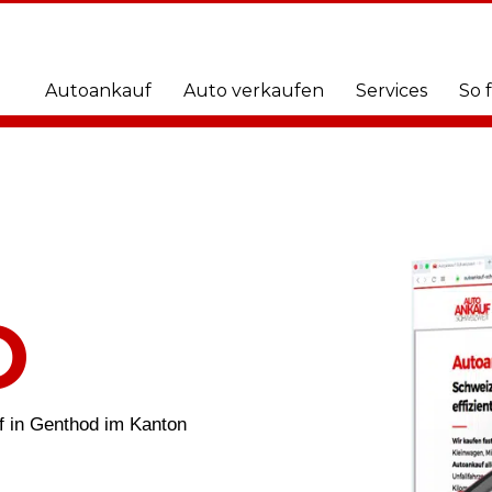
Autoankauf
Auto verkaufen
Services
So 
O
uf in Genthod im Kanton