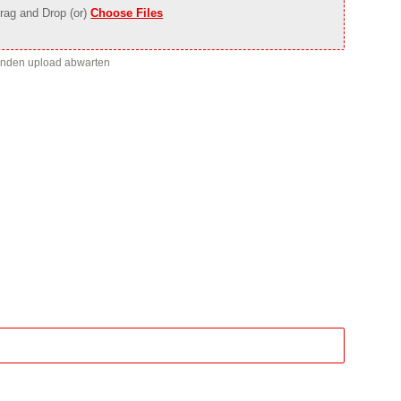
rag and Drop (or)
Choose Files
enden upload abwarten