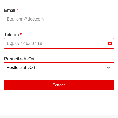
Email
*
Telefon
*
Swit
+41
Postleitzahl/Ort
Postleitzahl/Ort
Senden