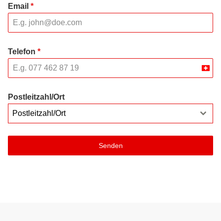
Email
*
Telefon
*
Swit
+41
Postleitzahl/Ort
Postleitzahl/Ort
Senden