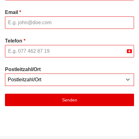
Email
*
Telefon
*
Swit
+41
Postleitzahl/Ort
Postleitzahl/Ort
Senden