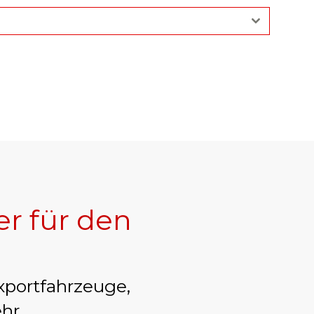
er für den
xportfahrzeuge,
hr.