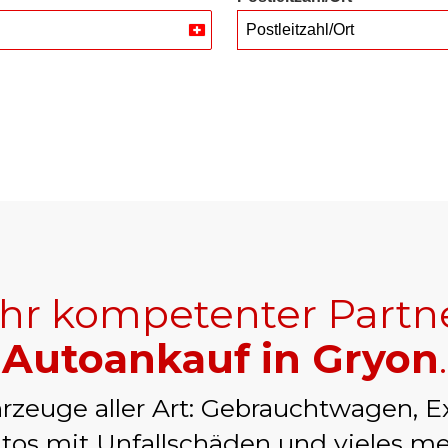
Postleitzahl/Ort
Switzerland
+41
Ihr kompetenter Partn
Autoankauf in Gryon
.
rzeuge aller Art: Gebrauchtwagen, E
tos mit Unfallschäden und vieles me