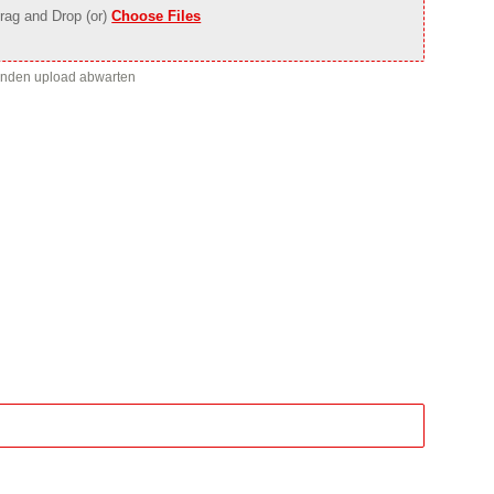
rag and Drop (or)
Choose Files
enden upload abwarten