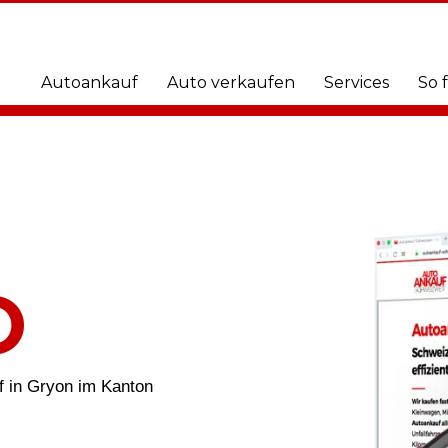
Autoankauf
Auto verkaufen
Services
So 
O
f in Gryon im Kanton