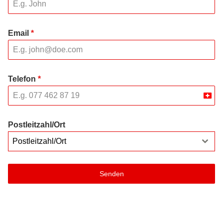
Email
*
Telefon
*
Swit
+41
Postleitzahl/Ort
Postleitzahl/Ort
Senden