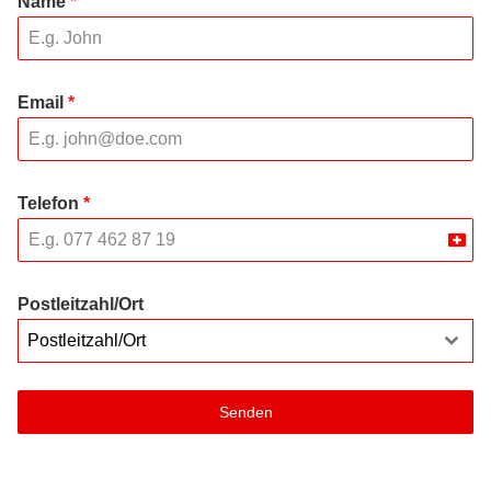
Name
*
Email
*
Telefon
*
Swit
+41
Postleitzahl/Ort
Postleitzahl/Ort
Senden