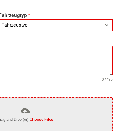
Fahrzeugtyp
*
Fahrzeugtyp
0 / 480
rag and Drop (or)
Choose Files