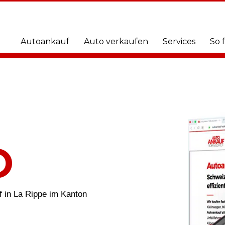
Autoankauf
Auto verkaufen
Services
So 
O
f in La Rippe im Kanton