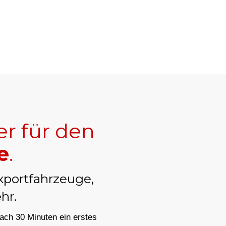
er für den
e
.
xportfahrzeuge,
hr.
nach 30 Minuten ein erstes