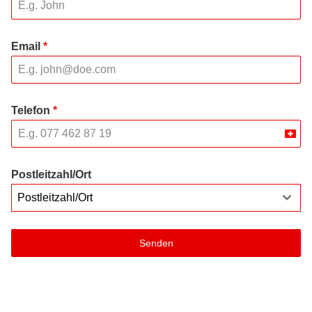
Email
*
Telefon
*
Swit
+41
Postleitzahl/Ort
Postleitzahl/Ort
Senden