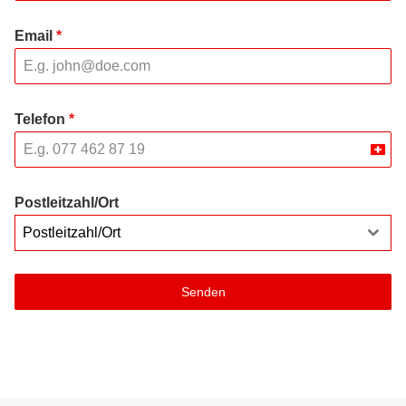
Email
*
Telefon
*
Swit
+41
Postleitzahl/Ort
Postleitzahl/Ort
Senden