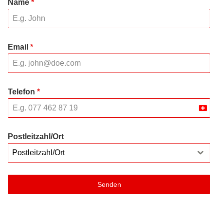
Name
*
Email
*
Telefon
*
Swit
+41
Postleitzahl/Ort
Postleitzahl/Ort
Senden