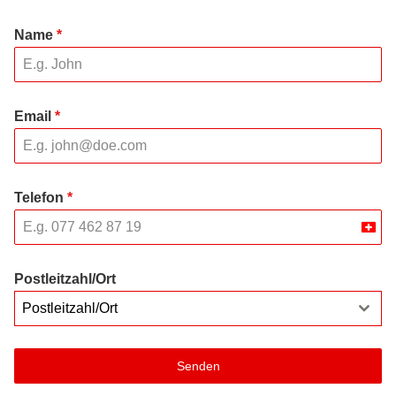
Name
*
Email
*
Telefon
*
Swit
+41
Postleitzahl/Ort
Postleitzahl/Ort
Senden