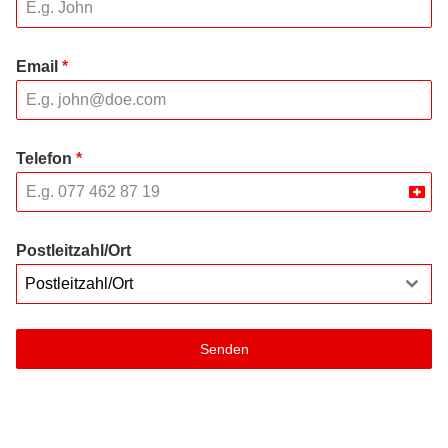
Email
*
Telefon
*
Swit
+41
Postleitzahl/Ort
Postleitzahl/Ort
Senden