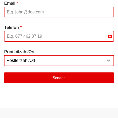
Email
*
Telefon
*
Swit
+41
Postleitzahl/Ort
Postleitzahl/Ort
Senden