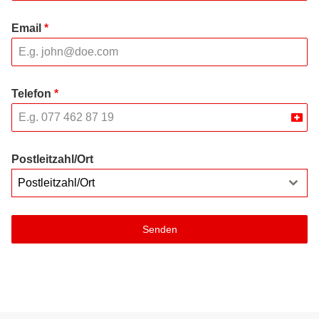
Email
*
Telefon
*
Swit
+41
Postleitzahl/Ort
Postleitzahl/Ort
Senden