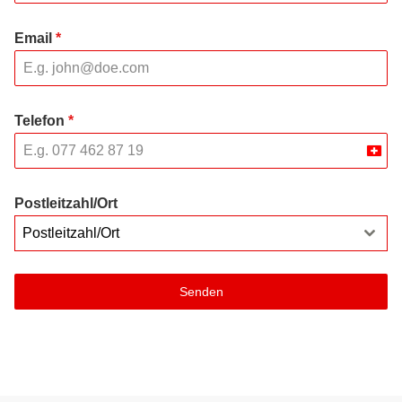
Email
*
Telefon
*
Swit
+41
Postleitzahl/Ort
Postleitzahl/Ort
Senden