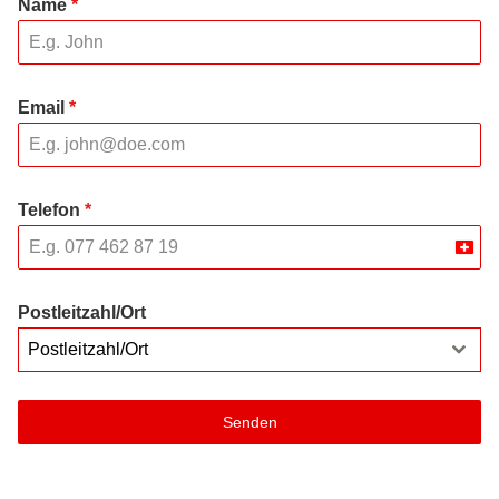
Name
*
Email
*
Telefon
*
Swit
+41
Postleitzahl/Ort
Postleitzahl/Ort
Senden