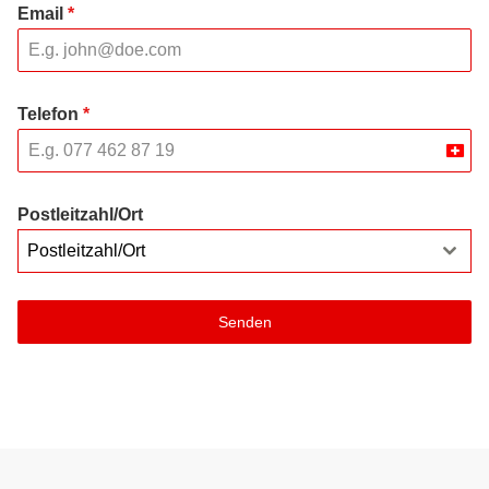
Email
*
Telefon
*
Swit
+41
Postleitzahl/Ort
Postleitzahl/Ort
Senden