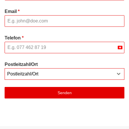
Email
*
Telefon
*
Swit
+41
Postleitzahl/Ort
Postleitzahl/Ort
Senden