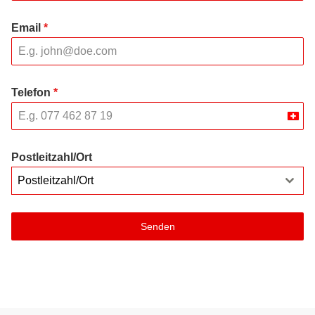
Email
*
Telefon
*
Swit
+41
Postleitzahl/Ort
Postleitzahl/Ort
Senden