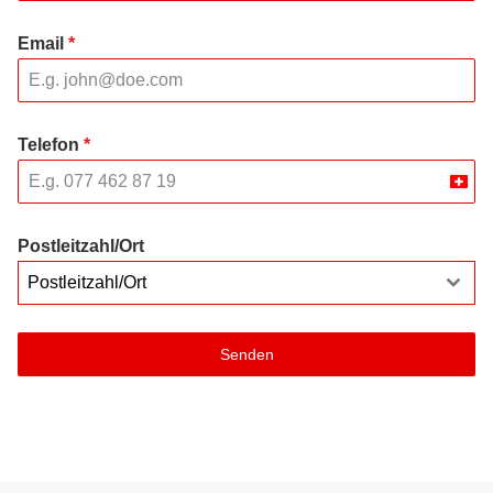
Email
*
Telefon
*
Swit
+41
Postleitzahl/Ort
Postleitzahl/Ort
Senden