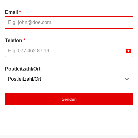
Email
*
Telefon
*
Swit
+41
Postleitzahl/Ort
Postleitzahl/Ort
Senden