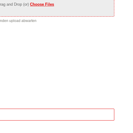
rag and Drop (or)
Choose Files
enden upload abwarten