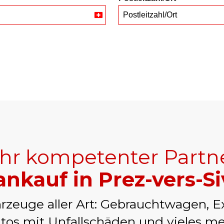
Postleitzahl/Ort
Switzerland
+41
Ihr kompetenter Partn
nkauf in Prez-vers-Si
rzeuge aller Art: Gebrauchtwagen, E
tos mit Unfallschäden und vieles me