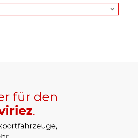
er für den
viriez
.
xportfahrzeuge,
hr.