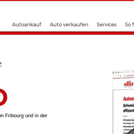
Autoankauf
Auto verkaufen
Services
So 
z
O
on Fribourg und in der