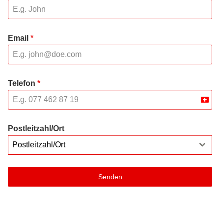
Email
*
Telefon
*
Swit
+41
Postleitzahl/Ort
Postleitzahl/Ort
Senden