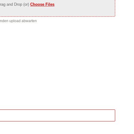
rag and Drop (or)
Choose Files
enden upload abwarten