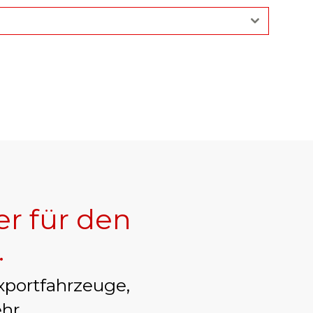
er für den
.
xportfahrzeuge,
hr.