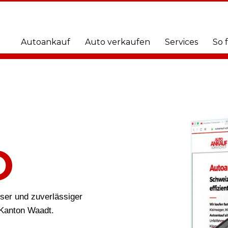
Autoankauf
Auto verkaufen
Services
So 
O
öser und zuverlässiger
 Kanton Waadt.