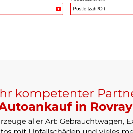
Postleitzahl/Ort
Switzerland
+41
Ihr kompetenter Partn
Autoankauf in Rovray
rzeuge aller Art: Gebrauchtwagen, E
tos mit Unfallschäden und vieles me