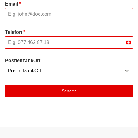
Email
*
Telefon
*
Swit
+41
Postleitzahl/Ort
Postleitzahl/Ort
Senden