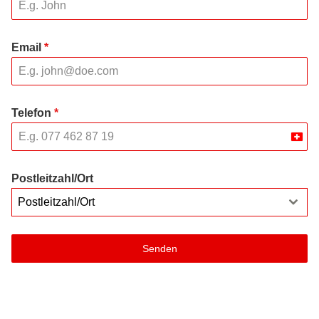
Email
*
Telefon
*
Swit
+41
Postleitzahl/Ort
Postleitzahl/Ort
Senden