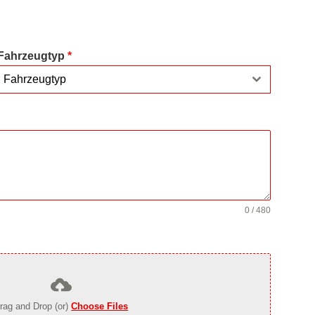
Fahrzeugtyp
*
Fahrzeugtyp
0 / 480
rag and Drop (or)
Choose Files