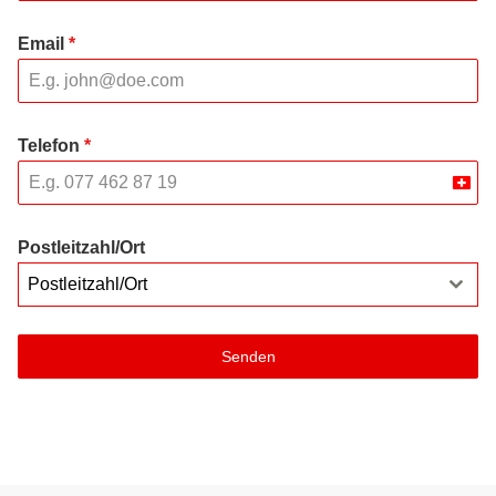
Email
*
Telefon
*
Swit
+41
Postleitzahl/Ort
Postleitzahl/Ort
Senden